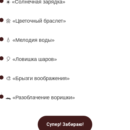
☀️ «Солнечная зарядка»
🌼 «Цветочный браслет»
💧 «Мелодия воды»
🎈 «Ловишка шаров»
🎨 «Брызги воображения»
🐊 «Разоблачение воришки»
Супер! Забираю!